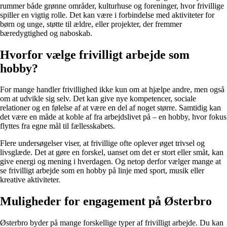
rummer både grønne områder, kulturhuse og foreninger, hvor frivillige
spiller en vigtig rolle. Det kan være i forbindelse med aktiviteter for
børn og unge, støtte til ældre, eller projekter, der fremmer
bæredygtighed og naboskab.
Hvorfor vælge frivilligt arbejde som
hobby?
For mange handler frivillighed ikke kun om at hjælpe andre, men også
om at udvikle sig selv. Det kan give nye kompetencer, sociale
relationer og en følelse af at være en del af noget større. Samtidig kan
det være en måde at koble af fra arbejdslivet på – en hobby, hvor fokus
flyttes fra egne mål til fællesskabets.
Flere undersøgelser viser, at frivillige ofte oplever øget trivsel og
livsglæde. Det at gøre en forskel, uanset om det er stort eller småt, kan
give energi og mening i hverdagen. Og netop derfor vælger mange at
se frivilligt arbejde som en hobby på linje med sport, musik eller
kreative aktiviteter.
Muligheder for engagement på Østerbro
Østerbro byder på mange forskellige typer af frivilligt arbejde. Du kan