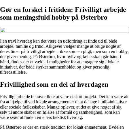
Gør en forskel i fritiden: Frivilligt arbejde
som meningsfuld hobby på Østerbro
I en travl hverdag kan det være en udfordring at finde tid til både
arbejde, familie og fritid. Alligevel vælger mange at bruge nogle af
deres timer på frivilligt arbejde – ikke som en pligt, men som en hobby,
der giver mening. På Østerbro, hvor byliv og fællesskab går hånd i
hånd, findes der et væld af muligheder for at engagere sig i lokale
initiativer, der både styrker sammenholdet og giver personlig
tilfredsstillelse.
Frivillighed som en del af hverdagen
Frivilligt arbejde behøver ikke at være et stort projekt. Det kan være alt
fra at hjælpe til ved lokale arrangementer til at deltage i miljøinitiativer
eller sociale fællesskaber. Mange oplever, at det at give noget af sig
selv til andre skaber en følelse af formål og samhørighed, som kan
være svær at finde i en ellers hektisk hverdag.
På Østerbro er der en stærk tradition for lokalt engagement. Bydelen