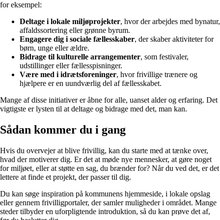
for eksempel:
Deltage i lokale miljøprojekter
, hvor der arbejdes med bynatur,
affaldssortering eller grønne byrum.
Engagere dig i sociale fællesskaber
, der skaber aktiviteter for
børn, unge eller ældre.
Bidrage til kulturelle arrangementer
, som festivaler,
udstillinger eller fællesspisninger.
Være med i idrætsforeninger
, hvor frivillige trænere og
hjælpere er en uundværlig del af fællesskabet.
Mange af disse initiativer er åbne for alle, uanset alder og erfaring. Det
vigtigste er lysten til at deltage og bidrage med det, man kan.
Sådan kommer du i gang
Hvis du overvejer at blive frivillig, kan du starte med at tænke over,
hvad der motiverer dig. Er det at møde nye mennesker, at gøre noget
for miljøet, eller at støtte en sag, du brænder for? Når du ved det, er det
lettere at finde et projekt, der passer til dig.
Du kan søge inspiration på kommunens hjemmeside, i lokale opslag
eller gennem frivilligportaler, der samler muligheder i området. Mange
steder tilbyder en uforpligtende introduktion, så du kan prøve det af,