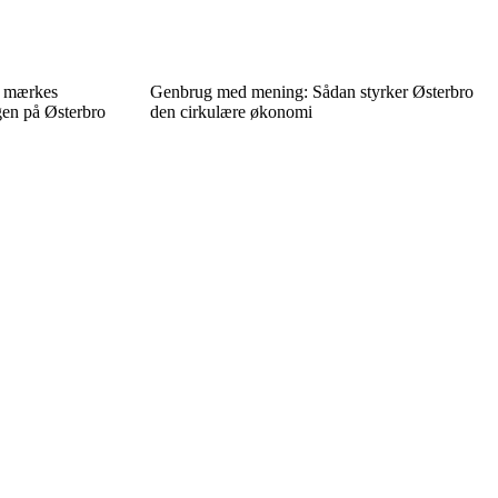
n mærkes
Genbrug med mening: Sådan styrker Østerbro
gen på Østerbro
den cirkulære økonomi