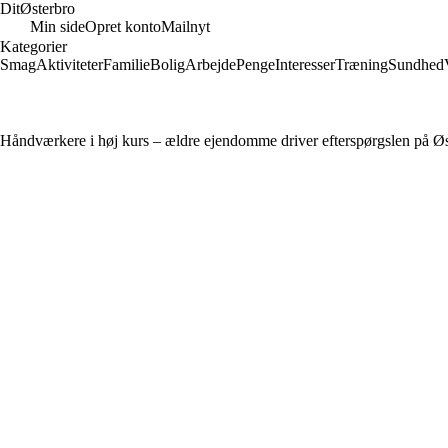
Dit
Østerbro
Min side
Opret konto
Mailnyt
Kategorier
Smag
Aktiviteter
Familie
Bolig
Arbejde
Penge
Interesser
Træning
Sundhed
Håndværkere i høj kurs – ældre ejendomme driver efterspørgslen på Ø