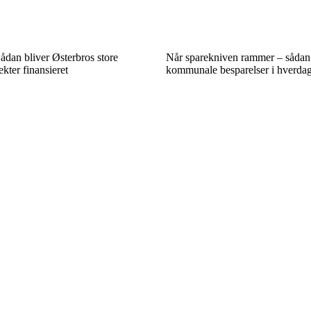
dan bliver Østerbros store
Når sparekniven rammer – såda
ekter finansieret
kommunale besparelser i hverda