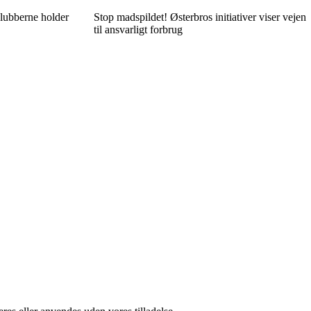
klubberne holder
Stop madspildet! Østerbros initiativer viser vejen
til ansvarligt forbrug