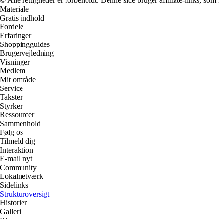
© Alle rettigheder er forbeholdt. Denne side bruger affiliate-links, som
Materiale
Gratis indhold
Fordele
Erfaringer
Shoppingguides
Brugervejledning
Visninger
Medlem
Mit område
Service
Takster
Styrker
Ressourcer
Sammenhold
Følg os
Tilmeld dig
Interaktion
E-mail nyt
Community
Lokalnetværk
Sidelinks
Strukturoversigt
Historier
Galleri