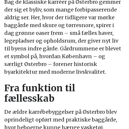
Bag de klassiske karréer på Østerbro gemmer
der sig et byliv, som mange forbipasserende
aldrig ser. Her, hvor der tidligere var mørke
baggårde med skure og tørresnore, spirer i
dag grønne oaser frem – små fælles haver,
legepladser og opholdsrum, der giver nyt liv
til byens indre gårde. Gårdrummene er blevet
et symbol på, hvordan København – og
særligt Østerbro – forener historisk
byarkitektur med moderne livskvalitet.
Fra funktion til
fællesskab
De ældre karrébebyggelser på Østerbro blev
oprindeligt opført med praktiske baggårde,
hvor beboerne kunne hænge vasketøj,