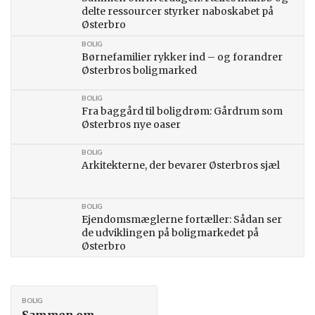
delte ressourcer styrker naboskabet på
Østerbro
BOLIG
Børnefamilier rykker ind – og forandrer
Østerbros boligmarked
BOLIG
Fra baggård til boligdrøm: Gårdrum som
Østerbros nye oaser
BOLIG
Arkitekterne, der bevarer Østerbros sjæl
BOLIG
Ejendomsmæglerne fortæller: Sådan ser
de udviklingen på boligmarkedet på
Østerbro
BOLIG
Sammen om