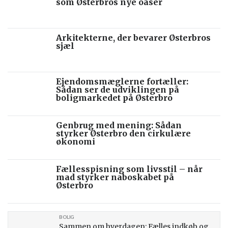
som Østerbros nye oaser
Arkitekterne, der bevarer Østerbros
sjæl
Ejendomsmæglerne fortæller:
Sådan ser de udviklingen på
boligmarkedet på Østerbro
Genbrug med mening: Sådan
styrker Østerbro den cirkulære
økonomi
Fællesspisning som livsstil – når
mad styrker naboskabet på
Østerbro
BOLIG
Sammen om hverdagen: Fælles indkøb og